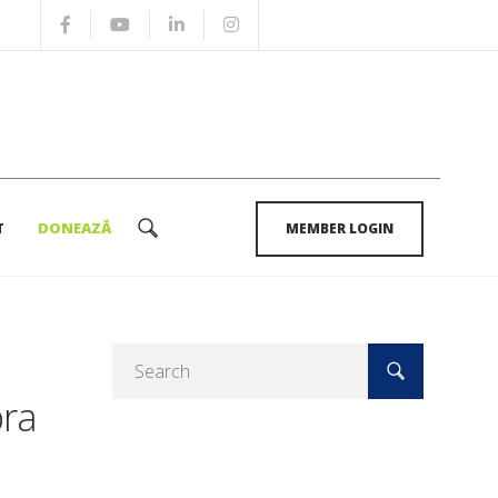
 prevenirea și gestionarea bolilor cronice: o
T
DONEAZĂ
MEMBER LOGIN
a
Caută
după:
pra