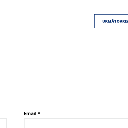
URMĂTOARE
Email
*