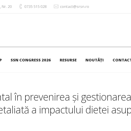
, Nr. 20
0735 515 028
contact@srsn.ro
Mandat 2023-2025
Nutriția ca pilon fundamental în
nătății
P
SSN CONGRESS 2026
RESURSE
NOUTĂȚI
CONTAC
tal în prevenirea și gestionare
detaliată a impactului dietei asu