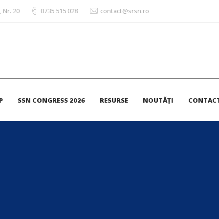
, Nr. 20
0735 515 028
contact@srsn.ro
P
SSN CONGRESS 2026
RESURSE
NOUTĂȚI
CONTAC
Științifice