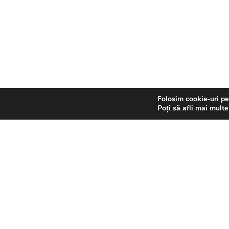
Sector 3, CP 030641
București
Telefon: 0735 515 028
Email: contact@srsn.ro
Folosim cookie-uri pen
SRSN 2026. All rights reserved. | Dezvoltat de xhouse.ro
Poți să afli mai multe