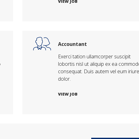
VIEW JOB
Accountant
Exerci tation ullamcorper suscipit
o
lobortis nisl ut aliquip ex ea commod
consequat. Duis autem vel eum iriur
dolor.
VIEW JOB