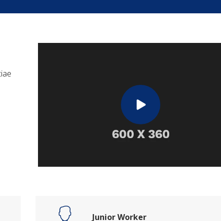
tiae
Junior Worker