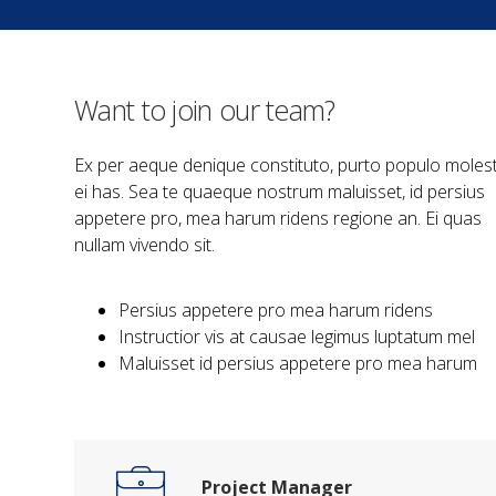
Want to join our team?
Ex per aeque denique constituto, purto populo moles
ei has. Sea te quaeque nostrum maluisset, id persius
appetere pro, mea harum ridens regione an. Ei quas
nullam vivendo sit.
Persius appetere pro mea harum ridens
Instructior vis at causae legimus luptatum mel
Maluisset id persius appetere pro mea harum
Project Manager