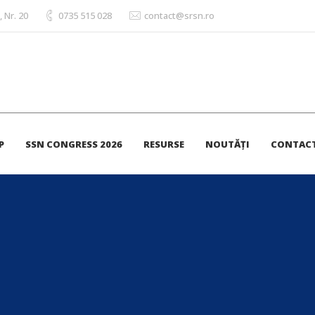
, Nr. 20
0735 515 028
contact@srsn.ro
P
SSN CONGRESS 2026
RESURSE
NOUTĂȚI
CONTAC
tter