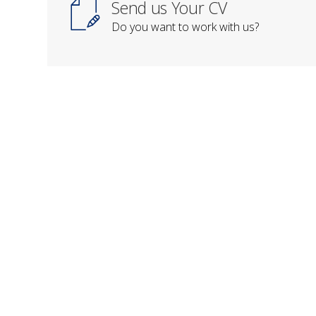
Send us Your CV
Do you want to work with us?
CONTACTEAZĂ-NE
Societatea de Științe în Nutriție
Strada Hagiului, Nr. 20
Sector 3, CP 030641
București
Telefon: 0735 515 028
Email: contact@srsn.ro