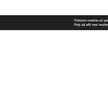
Folosim cookie-uri pen
SRSN 2026. All rights reserved. | Dezvoltat de xhouse.ro
Poți să afli mai multe