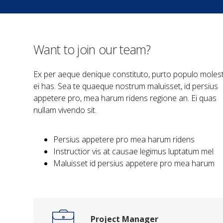
Want to join our team?
Ex per aeque denique constituto, purto populo moles
ei has. Sea te quaeque nostrum maluisset, id persius
appetere pro, mea harum ridens regione an. Ei quas
nullam vivendo sit.
Persius appetere pro mea harum ridens
Instructior vis at causae legimus luptatum mel
Maluisset id persius appetere pro mea harum
Project Manager