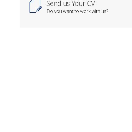
Send us Your CV
Do you want to work with us?
CONTACTEAZĂ-NE
Societatea de Științe în Nutriție
Strada Hagiului, Nr. 20
Sector 3, CP 030641
București
Telefon: 0735 515 028
Email: contact@srsn.ro