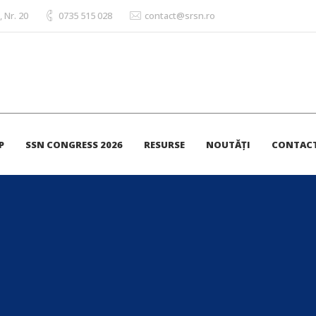
, Nr. 20
0735 515 028
contact@srsn.ro
P
SSN CONGRESS 2026
RESURSE
NOUTĂȚI
CONTAC
ri