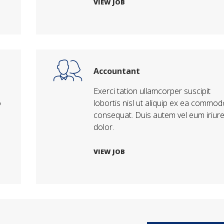
VIEW JOB
Accountant
Exerci tation ullamcorper suscipit
o
lobortis nisl ut aliquip ex ea commod
consequat. Duis autem vel eum iriur
dolor.
VIEW JOB