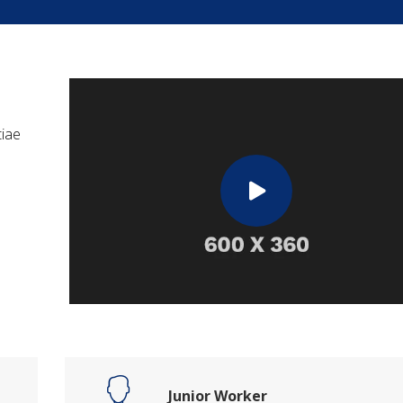
tiae
Junior Worker