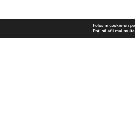
Folosim cookie-uri pen
SRSN 2026. All rights reserved. | Dezvoltat de xhouse.ro
Poți să afli mai multe