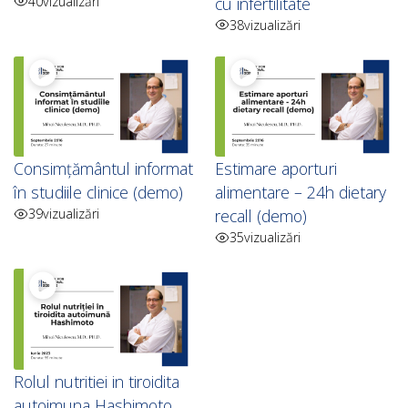
40
vizualizări
cu infertilitate
38
vizualizări
Consimțământul informat
Estimare aporturi
în studiile clinice (demo)
alimentare – 24h dietary
39
vizualizări
recall (demo)
35
vizualizări
Rolul nutritiei in tiroidita
autoimuna Hashimoto